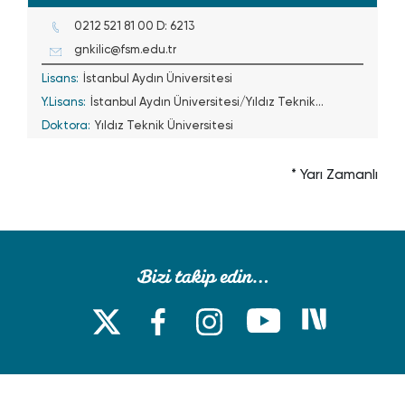
0212 521 81 00 D: 6213
gnkilic@fsm.edu.tr
Lisans:
İstanbul Aydın Üniversitesi
Y.Lisans:
İstanbul Aydın Üniversitesi/Yıldız Teknik
Doktora:
Üniversitesi
Yıldız Teknik Üniversitesi
* Yarı Zamanlı