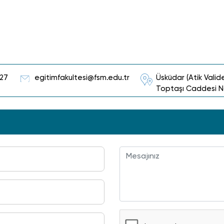
 27
egitimfakultesi@fsm.edu.tr
Üsküdar (Atik Valide
Toptaşı Caddesi No