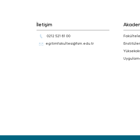
İletişim
Akade
0212 521 81 00
Fakültele
egitimfakultesi@fsm.edu.tr
Enstitüler
Yüksekok
Uygulam