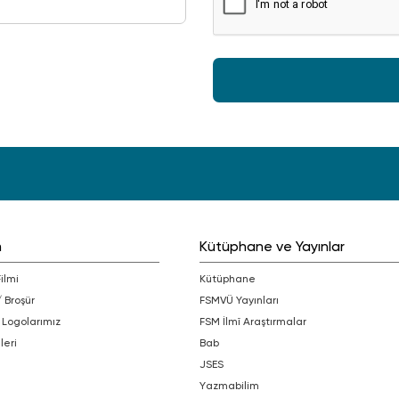
m
Kütüphane ve Yayınlar
Filmi
Kütüphane
/ Broşür
FSMVÜ Yayınları
 Logolarımız
FSM İlmî Araştırmalar
leri
bab
JSES
Yazmabilim