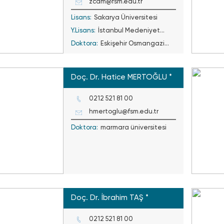
zcam@fsm.edu.tr
Lisans:
Sakarya Üniversitesi
Y.Lisans:
İstanbul Medeniyet
Doktora:
Üniversitesi
Eskişehir Osmangazi
Üniversitesi
Doç. Dr. Hatice MERTOĞLU *
0212 521 81 00
hmertoglu@fsm.edu.tr
Doktora:
marmara üniversitesi
Doç. Dr. İbrahim TAŞ *
0212 521 81 00