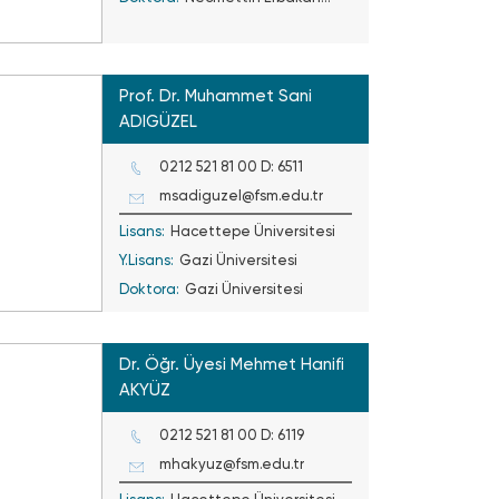
Üniversitesi
Prof. Dr. Muhammet Sani
ADIGÜZEL
0212 521 81 00 D: 6511
msadiguzel@fsm.edu.tr
Lisans:
Hacettepe Üniversitesi
Y.Lisans:
Gazi Üniversitesi
Doktora:
Gazi Üniversitesi
Dr. Öğr. Üyesi Mehmet Hanifi
AKYÜZ
0212 521 81 00 D: 6119
mhakyuz@fsm.edu.tr