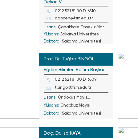
Dekan V.
0212 521 81 00 D: 6510
ggocen@fsm.edu.tr
Lisans:
Çanakkale Onsekiz Mart
Y.Lisans:
Sakarya Üniversitesi
Ü.
Doktora:
Sakarya Üniversitesi
Prof. Dr. Tuğba BİNGÖL
Eğitim Bilimleri Bölüm Başkanı
0212 521 81 00 D: 6509
tbingol@fsm.edu.tr
Lisans:
Ondokuz Mayıs
Y.Lisans:
Üniversitesi
Ondokuz Mayıs
Doktora:
Üniversitesi
Sakarya Üniversitesi
Doç. Dr. İsa KAYA