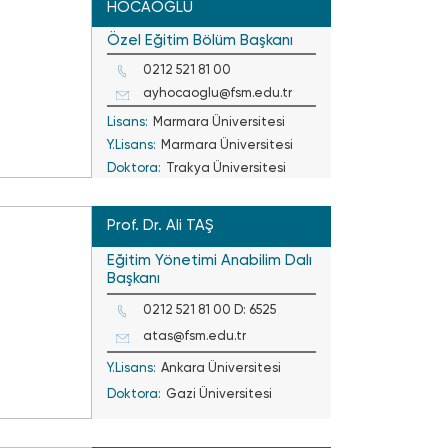
HOCAOĞLU
Özel Eğitim Bölüm Başkanı
0212 521 81 00
ayhocaoglu@fsm.edu.tr
Lisans:
Marmara Üniversitesi
Y.Lisans:
Marmara Üniversitesi
Doktora:
Trakya Üniversitesi
Prof. Dr. Ali TAŞ
Eğitim Yönetimi Anabilim Dalı
Başkanı
0212 521 81 00 D: 6525
atas@fsm.edu.tr
Y.Lisans:
Ankara Üniversitesi
Doktora:
Gazi Üniversitesi