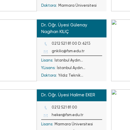
Doktora:
Marmara Üniversitesi
Dr. Öğr. Üyesi Gülenay
Nagihan KILIÇ
0212 521 81 00 D: 6213
gnkilic@fsm.edu.tr
Lisans:
İstanbul Aydın
Y.Lisans:
Üniversitesi
İstanbul Aydın
Doktora:
Üniversitesi/Yıldız
Yıldız Teknik
Teknik Üniversitesi
Üniversitesi
Dr. Öğr. Üyesi Halime EKER
0212 521 81 00
heker@fsm.edu.tr
Lisans:
Marmara Üniversitesi