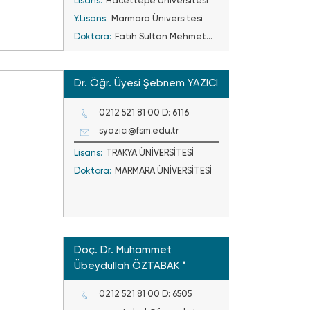
Lisans:
Hacettepe Üniversitesi
Y.Lisans:
Marmara Üniversitesi
Doktora:
Fatih Sultan Mehmet
Vakıf Üniversitesi
Dr. Öğr. Üyesi Şebnem YAZICI
0212 521 81 00 D: 6116
syazici@fsm.edu.tr
Lisans:
TRAKYA ÜNİVERSİTESİ
Doktora:
MARMARA ÜNİVERSİTESİ
Doç. Dr. Muhammet
Übeydullah ÖZTABAK *
0212 521 81 00 D: 6505