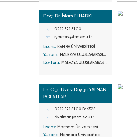
Üniversitesi
Doç. Dr. İslam ELHADKİ
0212 521 81 00
iyoussry@fsm.edu.tr
Lisans:
KAHİRE ÜNİVERSİTESİ
Y.Lisans:
MALEZYA ULUSLARARASI
Doktora:
İSLAM ÜNİVERSİTESİ
MALEZYA ULUSLARARASI
İSLAM ÜNİVERSİTESİ
Dr. Öğr. Üyesi Duygu YALMAN
POLATLAR
0212 521 81 00 D: 6528
dyalman@fsm.edu.tr
Lisans:
Marmara Üniversitesi
Y.Lisans:
Marmara Üniversitesi