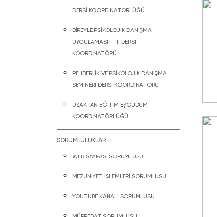
DERSİ KOORDİNATÖRLÜĞÜ
BİREYLE PSİKOLOJİK DANIŞMA
UYGULAMASI I - II DERSİ
KOORDİNATÖRÜ
REHBERLİK VE PSİKOLOJİK DANIŞMA
SEMİNERİ DERSİ KOORDİNATÖRÜ
UZAKTAN EĞİTİM EŞGÜDÜM
KOORDİNATÖRLÜĞÜ
SORUMLULUKLAR
WEB SAYFASI SORUMLUSU
MEZUNİYET İŞLEMLERİ SORUMLUSU
YOUTUBE KANALI SORUMLUSU
MÜFREDAT SORUMLUSU