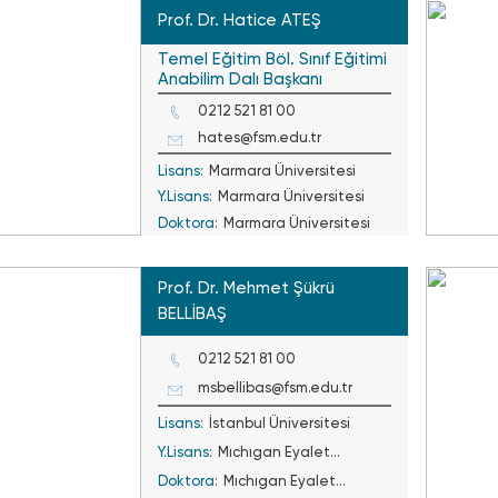
Prof. Dr. Hatice ATEŞ
Temel Eğitim Böl. Sınıf Eğitimi
Anabilim Dalı Başkanı
0212 521 81 00
hates@fsm.edu.tr
Lisans:
Marmara Üniversitesi
Y.Lisans:
Marmara Üniversitesi
Doktora:
Marmara Üniversitesi
Prof. Dr. Mehmet Şükrü
BELLİBAŞ
0212 521 81 00
msbellibas@fsm.edu.tr
Lisans:
İstanbul Üniversitesi
Y.Lisans:
Mıchıgan Eyalet
Doktora:
Üniversitesi
Mıchıgan Eyalet