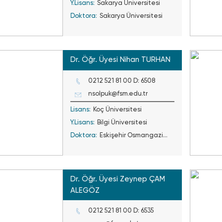
Y.Lisans:
Sakarya Üniversitesi
Doktora:
Sakarya Üniversitesi
Dr. Öğr. Üyesi Nihan TURHAN
0212 521 81 00 D: 6508
nsolpuk@fsm.edu.tr
Lisans:
Koç Üniversitesi
Y.Lisans:
Bilgi Üniversitesi
Doktora:
Eskişehir Osmangazi
Üniv.
Dr. Öğr. Üyesi Zeynep ÇAM
ALEGÖZ
0212 521 81 00 D: 6535