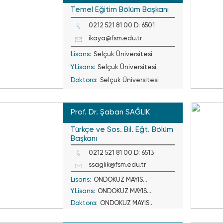
Temel Eğitim Bölüm Başkanı
0212 521 81 00 D: 6501
ikaya@fsm.edu.tr
Lisans:
Selçuk Üniversitesi
Y.Lisans:
Selçuk Üniversitesi
Doktora:
Selçuk Üniversitesi
Prof. Dr. Şaban SAĞLIK
Türkçe ve Sos. Bil. Eğt. Bölüm
Başkanı
0212 521 81 00 D: 6513
ssaglik@fsm.edu.tr
Lisans:
ONDOKUZ MAYIS
Y.Lisans:
ONDOKUZ MAYIS
ÜNİVERSİTESİ
Doktora:
ONDOKUZ MAYIS
ÜNİVERSİTESİ
ÜNİVERSİTESİ