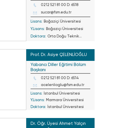
0212 521 81 00 D: 6518
sucar@fsm.edu.tr
Lisans:
Boğaziçi Üniversitesi
Y.Lisans:
Boğaziçi Üniversitesi
Doktora:
Orta Doğu Teknik
Üniversitesi
Prof. Dr. Asiye ÇELENLİOĞLU
Yabancı Diller Eğitimi Bölüm
Başkanı
0212 521 81 00 D: 6514
acelenlioglu@fsm.edu.tr
Lisans:
İstanbul Üniversitesi
Y.Lisans:
Marmara Üniversitesi
Doktora:
İstanbul Üniversitesi
Dr. Öğr. Üyesi Ahmet Yalçın