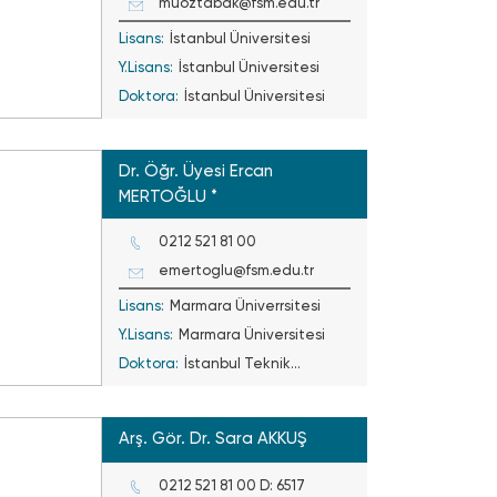
muoztabak@fsm.edu.tr
Lisans:
İstanbul Üniversitesi
Y.Lisans:
İstanbul Üniversitesi
Doktora:
İstanbul Üniversitesi
Dr. Öğr. Üyesi Ercan
MERTOĞLU *
0212 521 81 00
emertoglu@fsm.edu.tr
Lisans:
Marmara Üniverrsitesi
Y.Lisans:
Marmara Üniversitesi
Doktora:
İstanbul Teknik
Üniversitesi
Arş. Gör. Dr. Sara AKKUŞ
0212 521 81 00 D: 6517