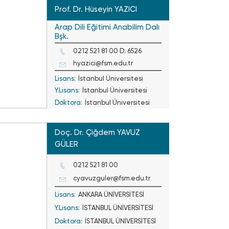
Prof. Dr. Hüseyin YAZICI
Arap Dili Eğitimi Anabilim Dalı
Bşk.
0212 521 81 00 D: 6526
hyazici@fsm.edu.tr
Lisans:
İstanbul Üniversitesi
Y.Lisans:
İstanbul Üniversitesi
Doktora:
İstanbul Üniversitesi
Doç. Dr. Çiğdem YAVUZ
GÜLER
0212 521 81 00
cyavuzguler@fsm.edu.tr
Lisans:
ANKARA ÜNİVERSİTESİ
Y.Lisans:
İSTANBUL ÜNİVERSİTESİ
Doktora:
İSTANBUL ÜNİVERSİTESİ