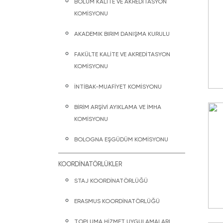
BÖLÜM KALİTE VE AKREDİTASYON
KOMİSYONU
AKADEMIK BIRIM DANIŞMA KURULU
FAKÜLTE KALİTE VE AKREDİTASYON
KOMİSYONU
İNTİBAK-MUAFİYET KOMİSYONU
BİRİM ARŞİVİ AYIKLAMA VE İMHA
KOMİSYONU
BOLOGNA EŞGÜDÜM KOMİSYONU
KOORDİNATÖRLÜKLER
STAJ KOORDİNATÖRLÜĞÜ
ERASMUS KOORDİNATÖRLÜĞÜ
TOPLUMA HİZMET UYGULAMALARI