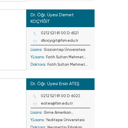
Dr. Öğr. Üyesi Demet
KOÇYİĞİT
0212 521 81 00 D: 6521
dkocyigit@fsm.edu.tr
Lisans:
Gaziantep Üniversitesi
Y.Lisans:
Fatih Sultan Mehmet
Doktora:
Vakıf Üniversitesi
Fatih Sultan Mehmet
Vakıf Üniversitesi
Dr. Öğr. Üyesi Ersin ATEŞ
0212 521 81 00 D: 6023
eates@fsm.edu.tr
Lisans:
Girne Amerikan
Y.Lisans:
Üniversitesi
Yeditepe Üniversitesi
Doktora:
Necmettin Erbakan