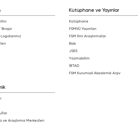
m
Kütüphane ve Yayınlar
Filmi
Kütüphane
/ Broşür
FSMVÜ Yayınları
 Logolarımız
FSM İlmî Araştırmalar
leri
bab
JSES
Yazmabilim
İBTAD
FSM Kurumsal Akademik Arşiv
mik
r
ullar
a ve Araştırma Merkezleri