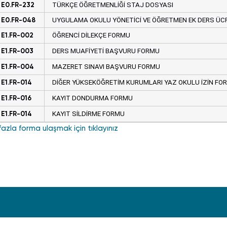
E0.FR-232
TÜRKÇE ÖĞRETMENLİĞİ STAJ DOSYASI
E0.FR-048
UYGULAMA OKULU YÖNETİCİ VE ÖĞRETMEN EK DERS ÜCR
E1.FR-002
ÖĞRENCİ DİLEKÇE FORMU
E1.FR-003
DERS MUAFİYETİ BAŞVURU FORMU
E1.FR-004
MAZERET SINAVI BAŞVURU FORMU
E1.FR-014
DİĞER YÜKSEKÖĞRETİM KURUMLARI YAZ OKULU İZİN FO
E1.FR-01
6
KAYIT DONDURMA FORMU
E1.FR-01
4
KAYIT SİLDİRME FORMU
azla forma ulaşmak için tıklayınız