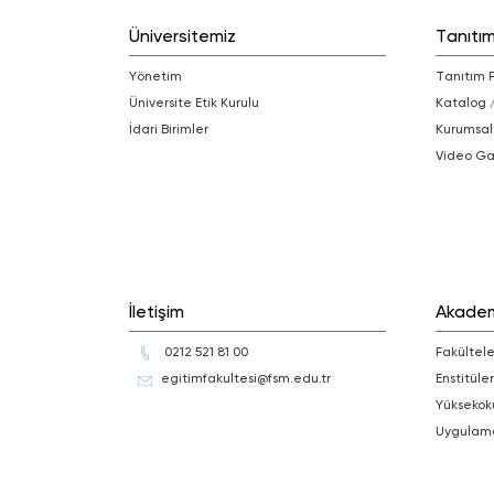
Üniversitemiz
Tanıtı
Yönetim
Tanıtım 
Üniversite Etik Kurulu
Katalog 
İdari Birimler
Kurumsal
Video Ga
İletişim
Akade
0212 521 81 00
Fakültele
egitimfakultesi@fsm.edu.tr
Enstitüler
Yüksekok
Uygulam