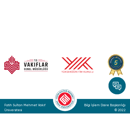
Fatih Sultan Mehmet Vakıf
Bilgi İşlem Daire Başkanlığı
Üniversitesi
© 2022