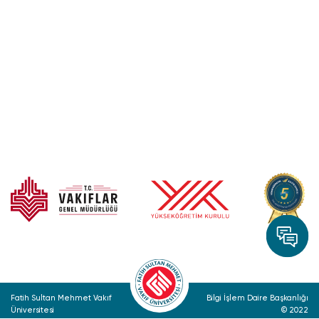
Fatih Sultan Mehmet Vakıf
Bilgi İşlem Daire Başkanlığı
Üniversitesi
© 2022