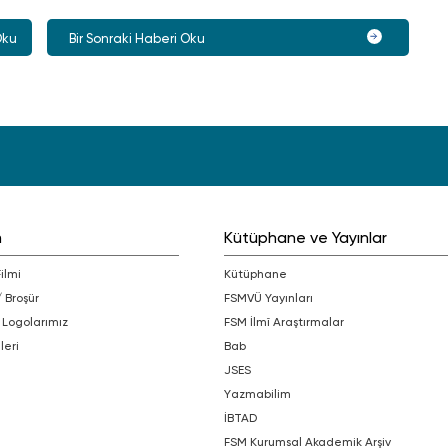
Oku
Bir Sonraki Haberi Oku
m
Kütüphane ve Yayınlar
Filmi
Kütüphane
/ Broşür
FSMVÜ Yayınları
 Logolarımız
FSM İlmî Araştırmalar
leri
bab
JSES
Yazmabilim
İBTAD
FSM Kurumsal Akademik Arşiv