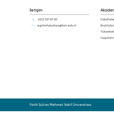
İletişim
Akade
0212 521 81 00
Fakültele
egitimfakultesi@fsm.edu.tr
Enstitüler
Yüksekok
Uygulam
Fatih Sultan Mehmet Vakıf Üniversitesi